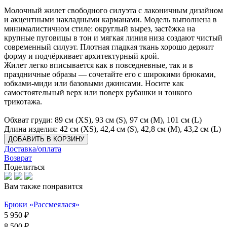
Молочный жилет свободного силуэта с лаконичным дизайном
и акцентными накладными карманами. Модель выполнена в
минималистичном стиле: округлый вырез, застёжка на
крупные пуговицы в тон и мягкая линия низа создают чистый
современный силуэт. Плотная гладкая ткань хорошо держит
форму и подчёркивает архитектурный крой.
Жилет легко вписывается как в повседневные, так и в
праздничные образы — сочетайте его с широкими брюками,
юбками-миди или базовыми джинсами. Носите как
самостоятельный верх или поверх рубашки и тонкого
трикотажа.
Обхват груди: 89 см (XS), 93 см (S), 97 см (M), 101 см (L)
Длина изделия: 42 см (XS), 42,4 см (S), 42,8 см (M), 43,2 см (L)
ДОБАВИТЬ В КОРЗИНУ
Доставка/оплата
Возврат
Поделиться
Вам также понравится
Брюки «Рассмеялася»
5 950 ₽
8 500 ₽