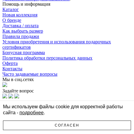
Помощь и информация
Каталог
Новая коллекция
О бренде
Доставка / оплата
Как выбрать размер
Правила продажи
Условия приобретения и использования подарочных
сертификатов
Бонусная программа
Политика обработки персональных данных
Оферта
Контакты
Часто задаваемые вопросы
Мы в соц.сетях
Задайте вопрос
Мы в соц.сетях
Мы используем файлы cookie для корректной работы
сайта -
подробнее
.
Задайте вопрос
Стильная женская одежда Select
СОГЛАСЕН
© Все права защищены 2026