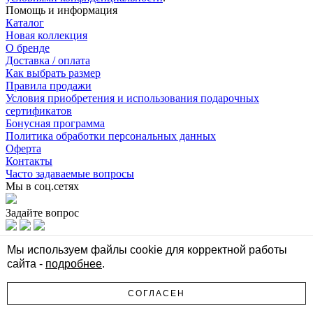
Помощь и информация
Каталог
Новая коллекция
О бренде
Доставка / оплата
Как выбрать размер
Правила продажи
Условия приобретения и использования подарочных
сертификатов
Бонусная программа
Политика обработки персональных данных
Оферта
Контакты
Часто задаваемые вопросы
Мы в соц.сетях
Задайте вопрос
Мы в соц.сетях
Мы используем файлы cookie для корректной работы
сайта -
подробнее
.
Задайте вопрос
Стильная женская одежда Select
СОГЛАСЕН
© Все права защищены 2026