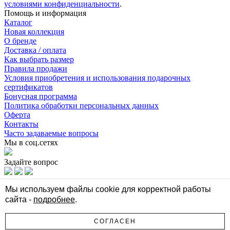
условиями конфиденциальности
.
Помощь и информация
Каталог
Новая коллекция
О бренде
Доставка / оплата
Как выбрать размер
Правила продажи
Условия приобретения и использования подарочных
сертификатов
Бонусная программа
Политика обработки персональных данных
Оферта
Контакты
Часто задаваемые вопросы
Мы в соц.сетях
Задайте вопрос
Мы в соц.сетях
Мы используем файлы cookie для корректной работы
сайта -
подробнее
.
Задайте вопрос
Стильная женская одежда Select
СОГЛАСЕН
© Все права защищены 2026