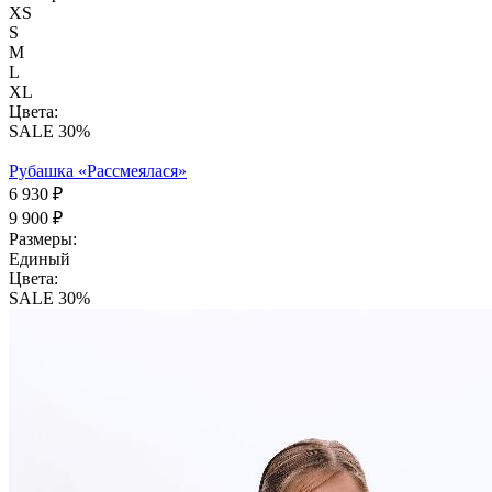
XS
S
M
L
XL
Цвета:
SALE 30%
Рубашка «Рассмеялася»
6 930 ₽
9 900 ₽
Размеры:
Единый
Цвета:
SALE 30%